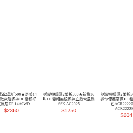
滿2萬折500★奇美14
送變頻扇滿2萬折500★新格16
送變頻扇滿2萬折5
速微電腦遙控DC變頻壁
吋DC變頻無線遙控立扇電風扇
迷你便攜高速100
風扇DF-14A0WD
SSK-AC2025
色ACR222
ACR2222
$2360
$1250
$604