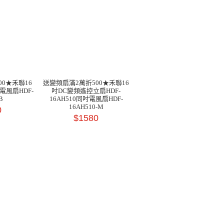
0★禾聯16
送變頻扇滿2萬折500★禾聯16
電風扇HDF-
吋DC變頻遙控立扇HDF-
B
16AH510同吋電風扇HDF-
16AH510-M
0
$1580