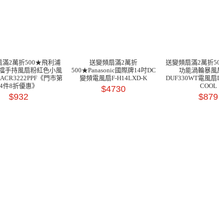
滿2萬折500★飛利浦
送變頻扇滿2萬折
送變頻扇滿2萬折50
0檔手持風扇粉紅色小風
500★Panasonic國際牌14吋DC
功能渦輪暴風
CR3222PPF《門市第
變頻電風扇F-H14LXD-K
DUF330WT電風扇D
4件8折優惠》
COOL
$4730
$932
$879