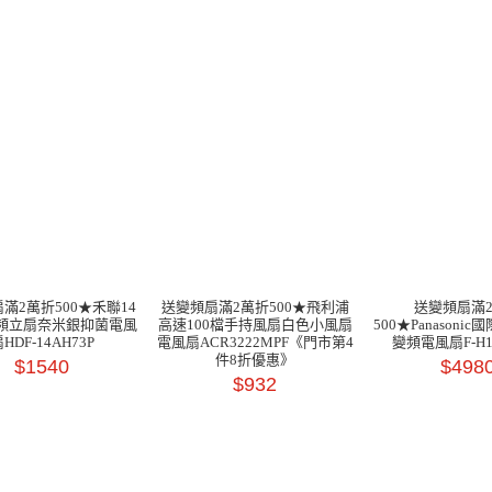
滿2萬折500★禾聯14
送變頻扇滿2萬折500★飛利浦
送變頻扇滿
變頻立扇奈米銀抑菌電風
高速100檔手持風扇白色小風扇
500★Panasonic
HDF-14AH73P
電風扇ACR3222MPF《門市第4
變頻電風扇F-H1
件8折優惠》
$1540
$498
$932