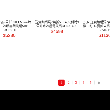
2萬折500★Scion詩
送變頻扇滿2萬折500★飛利浦9
預購 送變頻扇滿2萬
一冷暖無葉風扇SRF-
公升水冷扇電風扇ACR3142C
聯12吋DC變頻立扇
35CB01H
12AH71
$4599
$5280
$113
1
2
3
4
5