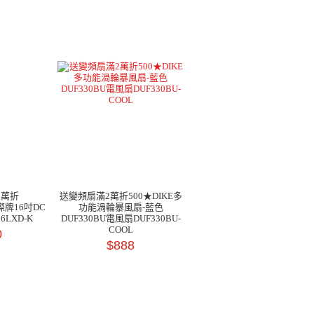
2萬折
送變頻扇滿2萬折500★DIKE多
國際牌16吋DC
功能渦輪暴風扇-藍色
6LXD-K
DUF330BU電風扇DUF330BU-
COOL
0
$888