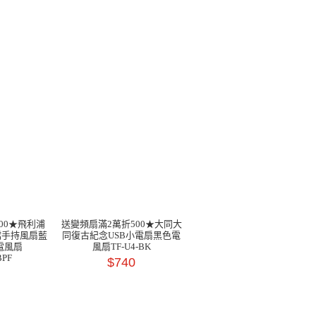
00★飛利浦
送變頻扇滿2萬折500★大同大
檔手持風扇藍
同復古紀念USB小電扇黑色電
2電風扇
風扇TF-U4-BK
BPF
$740