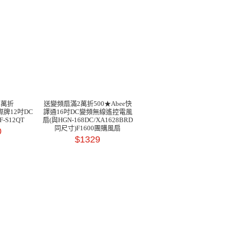
2萬折
送變頻扇滿2萬折500★Abee快
國際牌12吋DC
譯通16吋DC變頻無線遙控電風
S12QT
扇(與HGN-168DC/XA1628BRD
同尺寸)F1600團購風扇
0
$1329