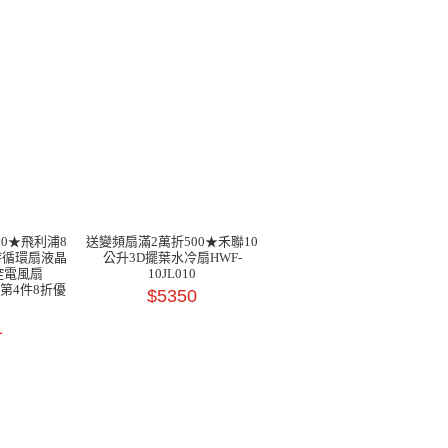
00★飛利浦8
送變頻扇滿2萬折500★禾聯10
時循環扇液晶
公升3D擺葉水冷扇HWF-
控電風扇
10JL010
市第4件8折優
$5350
1