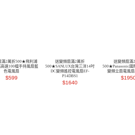
滿2萬折500★飛利浦
送變頻扇滿2萬折
送變頻扇滿
高速100檔手持風扇藍
500★SANLUX台灣三洋14吋
500★Panasonic
色電風扇
DC變頻遙控電風扇EF-
變頻立扇電風扇F-
P14DBS1
$599
$195
$1640