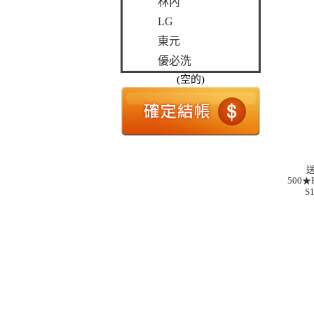
林內
LG
東元
優必洗
(空的)
500★
S