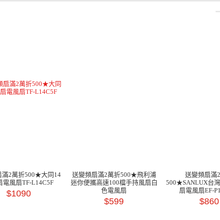
滿2萬折500★大同14
送變頻扇滿2萬折500★飛利浦
送變頻扇滿
電風扇TF-L14C5F
迷你便攜高速100檔手持風扇白
500★SANLUX台
色電風扇
扇電風扇EF-P1
$1090
$599
$860