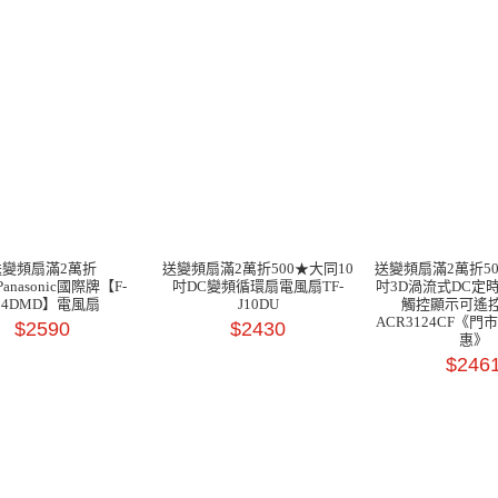
送變頻扇滿2萬折
送變頻扇滿2萬折500★大同10
送變頻扇滿2萬折5
Panasonic國際牌【F-
吋DC變頻循環扇電風扇TF-
吋3D渦流式DC定
14DMD】電風扇
J10DU
觸控顯示可遙
ACR3124CF《門
$2590
$2430
惠》
$246