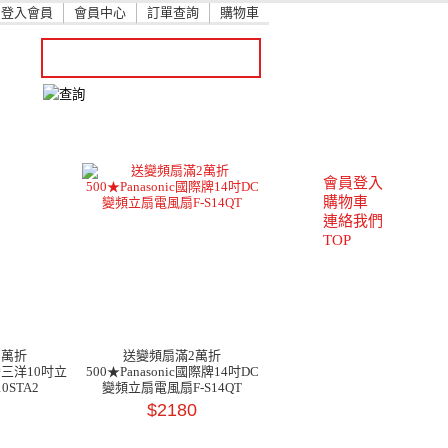
登入會員
會員中心
訂單查詢
購物車
會員登入
購物車
連絡我們
TOP
2萬折
送變頻扇滿2萬折
灣三洋10吋立
500★Panasonic國際牌14吋DC
0STA2
變頻立扇電風扇F-S14QT
$2180