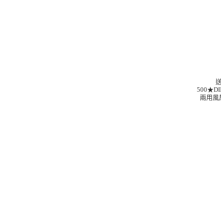
500★D
兩用風