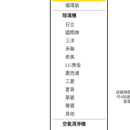
循環扇
除濕機
日立
國際牌
三洋
禾聯
奇美
LG樂金
惠而浦
三菱
夏普
送變頻扇
吋4段
華菱
扇電
聲寶
其他
空氣清淨機