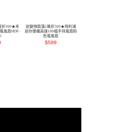
折500★禾
送變頻扇滿2萬折500★飛利浦
電風扇HDF-
迷你便攜高速100檔手持風扇粉
0
色電風扇
0
$599