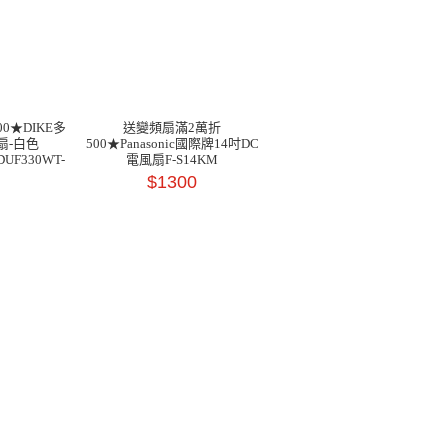
0★DIKE多
送變頻扇滿2萬折
扇-白色
500★Panasonic國際牌14吋DC
UF330WT-
電風扇F-S14KM
$1300