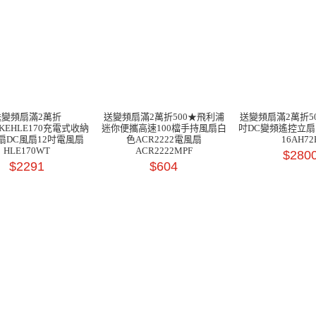
送變頻扇滿2萬折
送變頻扇滿2萬折500★飛利浦
送變頻扇滿2萬折50
IKEHLE170充電式收納
迷你便攜高速100檔手持風扇白
吋DC變頻遙控立扇
扇DC風扇12吋電風扇
色ACR2222電風扇
16AH72
HLE170WT
ACR2222MPF
$280
$2291
$604