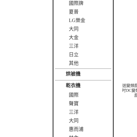
國際牌
夏普
LG樂金
大同
大金
三洋
日立
其他
烘被機
乾衣機
送變頻扇
吋DC
國際
扇
聲寶
三洋
大同
惠而浦