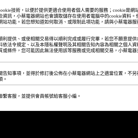
okie技術，以便於提供更適合使用者個人需要的服務；cookie
資訊，小蔡電器網站也會讀取儲存在使用者電腦中的cookie資料
網站功能。若您想知道如何取消、或限制此項功能，請與小蔡電器服
順利提供、或使相關交易得以順利完成或履行完畢，若您不願意提供
料依法令規定、以及本隱私權聲明及其相關告知內容為相關之個人資
質或條件，您可能因此無法使用該等服務或完成相關交易，小蔡電器
關告知事項，並得於修訂後公佈在小蔡電器網站上之適當位置，不另
項。
聯繫客服，並提供會員帳號給客服小編。