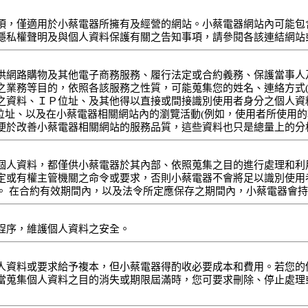
項，僅適用於小蔡電器所擁有及經營的網站。小蔡電器網站內可能包
隱私權聲明及與個人資料保護有關之告知事項，請參閱各該連結網站
供網路購物及其他電子商務服務、履行法定或合約義務、保護當事人
業務等目的，依照各該服務之性質，可能蒐集您的姓名、連絡方式(包括
之資料、ＩＰ位址、及其他得以直接或間接識別使用者身分之個人資
位址、以及在小蔡電器相關網站內的瀏覽活動(例如，使用者所使用的
便於改善小蔡電器相關網站的服務品質，這些資料也只是總量上的分
個人資料，都僅供小蔡電器於其內部、依照蒐集之目的進行處理和利
定或有權主管機關之命令或要求，否則小蔡電器不會將足以識別使用
。 在合約有效期間內，以及法令所定應保存之期間內，小蔡電器會
程序，維護個人資料之安全。
人資料或要求給予複本，但小蔡電器得酌收必要成本和費用。若您的
當蒐集個人資料之目的消失或期限屆滿時，您可要求刪除、停止處理