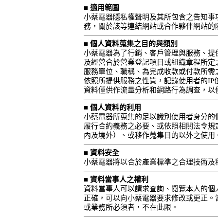
■ 適用範圍
小蔡電器隱私權聲明及其所包含之告知事
務，關於該等連結網站或合作夥伴網站的
■ 個人資料蒐集之目的與類別
小蔡電器為了行銷、客戶管理與服務、提
及經營合於營業登記項目或組織章程所定之
服務單位、職稱、為完成收款或付款所需
依照所提供服務之性質，記錄使用者的IP
資料僅供作流量分析和網路行為調查，以
■ 個人資料的利用
小蔡電器所蒐集的足以識別使用者身分的
履行合約義務之必要、或依照相關法令規
內及境外）、或移作蒐集目的以外之使用
■ 資料安全
小蔡電器將以合於產業標準之合理技術及
■ 資料當事人之權利
資料當事人可以請求查詢、閱覽本人的個
正確，可以向小蔡電器要求修改或更正。
或業務所必須者，不在此限。