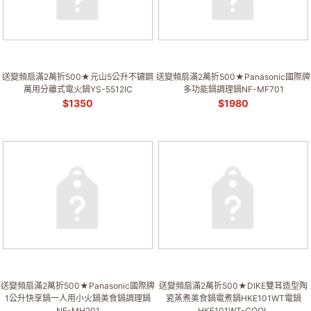
送變頻扇滿2萬折500★元山5公升不鏽鋼
送變頻扇滿2萬折500★Panasonic國際牌
萬用分離式電火鍋YS-5512IC
多功能鍋調理鍋NF-MF701
$
1350
$
1980
送變頻扇滿2萬折500★Panasonic國際牌
送變頻扇滿2萬折500★DIKE雙耳造型陶
1公升快享鍋一人用小火鍋美食鍋調理鍋
瓷蒸煮美食鍋電煮鍋HKE101WT電鍋
NF-MH201
HKE101WT-COOL