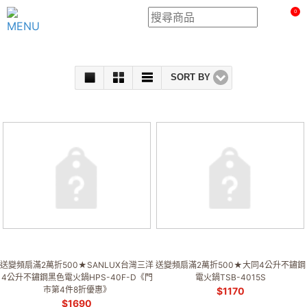
0
SORT BY
送變頻扇滿2萬折500★SANLUX台灣三洋
送變頻扇滿2萬折500★大同4公升不鏽鋼
4公升不鏽鋼黑色電火鍋HPS-40F-D《門
電火鍋TSB-4015S
市第4件8折優惠》
$
1170
$
1690