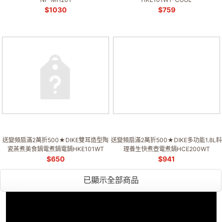
$
1030
$
759
送變頻扇滿2萬折500★DIKE雙耳造型陶
送變頻扇滿2萬折500★DIKE多功能1.8L料
瓷蒸煮美食鍋電煮鍋電鍋HKE101WT
理養生快煮壺電煮鍋HCE200WT
$
650
$
941
已顯示全部商品