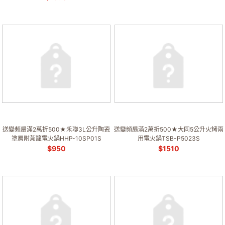
送變頻扇滿2萬折500★禾聯3L公升陶瓷
送變頻扇滿2萬折500★大同5公升火烤兩
塗層附蒸籠電火鍋HHP-10SP01S
用電火鍋TSB-P5023S
$
950
$
1510