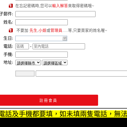
在忘記密碼時,您可以
輸入解答
來取得密碼哦~
子郵件:
姓名:
不要加
先生
,
小姐
或
管理員
.....等,只要買家的姓名喔~
生日:
電話:
-
手機:
地址:
電話及手機都要填，如未填兩隻