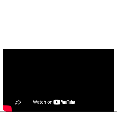
行動版
|
電腦版